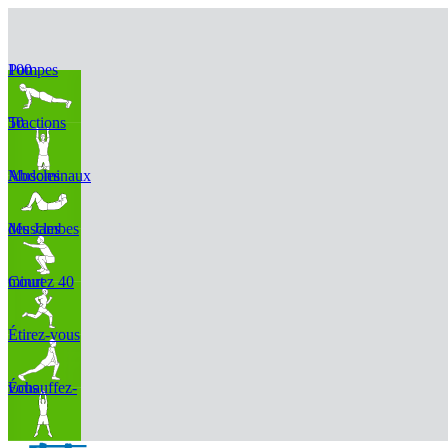
100 Pompes
50 Tractions
Muscles Abdominaux
Muscles des Jambes
Courez 40 minut
Étirez-vous
Échauffez-vous